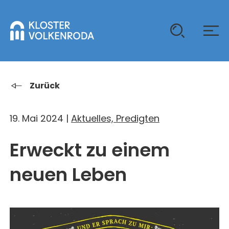
KLOSTER
Zurück
GAST SEIN
19. Mai 2024 |
Aktuelles, Predigten
ÜBER UNS
Erweckt zu einem
KOMMUNITÄT
VERANSTALTUNGEN
EINZELGÄSTE
MITLEBEN
neuen Leben
KLOSTER AUF ZEIT
GELÄNDE
ÜBERNACHTEN
KALENDER
KINDER UND FAMILIEN
CHRISTUS-PAVILLON
GEBET & GOTTESDIENST
JUGENDGRUPPEN