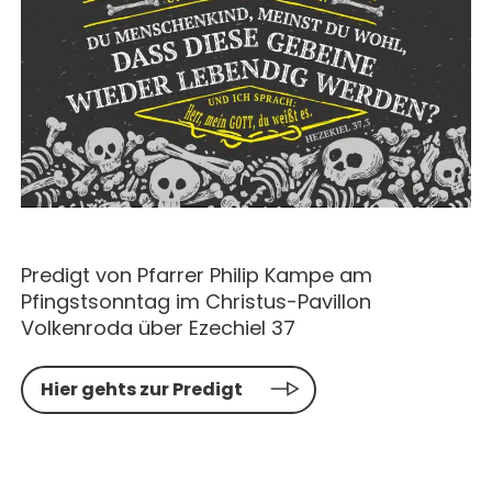
MAGAZIN
GESCHICHTE
BUCHUNG
KONZERTE & MEHR
ERWACHSENENGRUPPEN
PREISE
SEMINARE
UNTERNEHMEN
ALLE
MITHELFEN
UNTERKUNFT & VERPFLEGUNG
FÜHRUNGEN
AKTUELLES
ANREISE
JETZT SPENDEN
BERICHTE
KONTAKT
IMPULSE
Predigt von Pfarrer Philip Kampe am
PREDIGTEN
Pfingstsonntag im Christus-Pavillon
Volkenroda über Ezechiel 37
Hier gehts zur Predigt