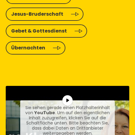
Jesus-Bruderschaft
Gebet & Gottesdienst
Übernachten
Sie sehen gerade einen Platzhalterinhalt
von
YouTube
. Um auf den eigentlichen
Inhalt zuzugreifen, klicken Sie auf die
Schaltfläche unten. Bitte beachten Sie,
dass dabei Daten an Drittanbieter
weitergegeben werden.