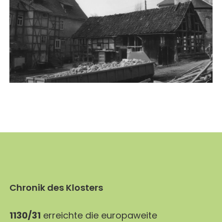
Chronik des Klosters
1130/31
erreichte die europaweite