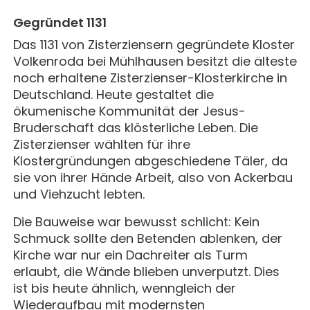
MAGAZIN
GESCHICHTE
BUCHUNG
KONZERTE & MEHR
Gegründet 1131
ERWACHSENENGRUPPEN
PREISE
Das 1131 von Zisterziensern gegründete Kloster
SEMINARE
UNTERNEHMEN
ALLE
MITHELFEN
Volkenroda bei Mühlhausen besitzt die älteste
UNTERKUNFT & VERPFLEGUNG
FÜHRUNGEN
noch erhaltene Zisterzienser-Klosterkirche in
AKTUELLES
Deutschland. Heute gestaltet die
ANREISE
JETZT SPENDEN
ökumenische Kommunität der Jesus-
BERICHTE
KONTAKT
Bruderschaft das klösterliche Leben. Die
Zisterzienser wählten für ihre
IMPULSE
Klostergründungen abgeschiedene Täler, da
PREDIGTEN
sie von ihrer Hände Arbeit, also von Ackerbau
und Viehzucht lebten.
Die Bauweise war bewusst schlicht: Kein
Schmuck sollte den Betenden ablenken, der
Kirche war nur ein Dachreiter als Turm
erlaubt, die Wände blieben unverputzt. Dies
ist bis heute ähnlich, wenngleich der
Wiederaufbau mit modernsten