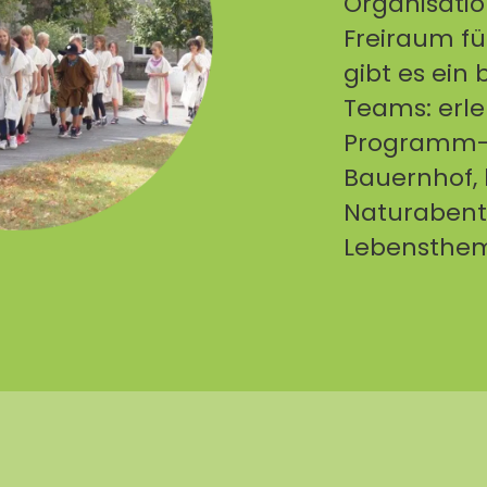
Organisatio
Freiraum f
gibt es ein
Teams: erle
Programm-E
Bauernhof, 
Naturabent
Lebensthem