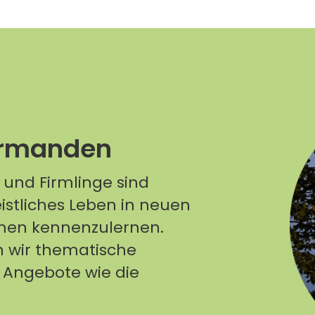
Sonstiges, Anmerkungen
Sonstiges, Anmerkungen
irmanden
und Firmlinge sind
istliches Leben in neuen
men kennenzulernen.
n wir thematische
 Angebote wie die