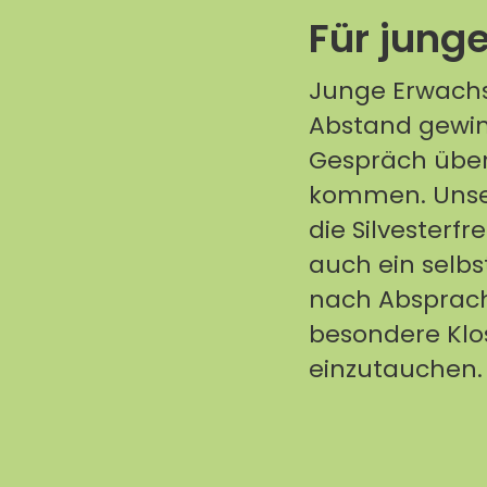
Für jung
Junge Erwach
Abstand gewin
Gespräch über 
kommen. Unse
die Silvesterfr
auch ein selbs
nach Absprache
besondere Kl
einzutauchen.