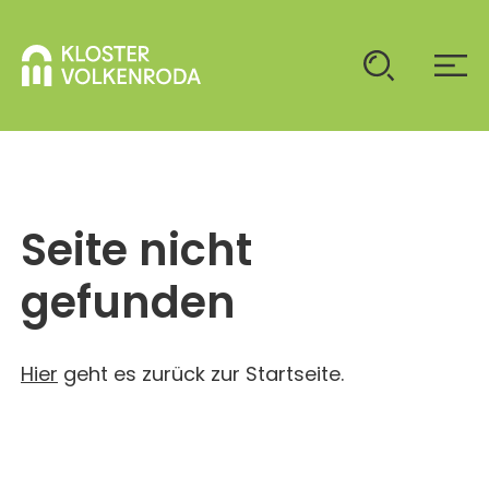
KLOSTER
Seite nicht
GAST SEIN
ÜBER UNS
gefunden
KOMMUNITÄT
VERANSTALTUNGEN
EINZELGÄSTE
MITLEBEN
Hier
geht es zurück zur Startseite.
KLOSTER AUF ZEIT
GELÄNDE
ÜBERNACHTEN
KALENDER
KINDER UND FAMILIEN
CHRISTUS-PAVILLON
GEBET & GOTTESDIENST
JUGENDGRUPPEN