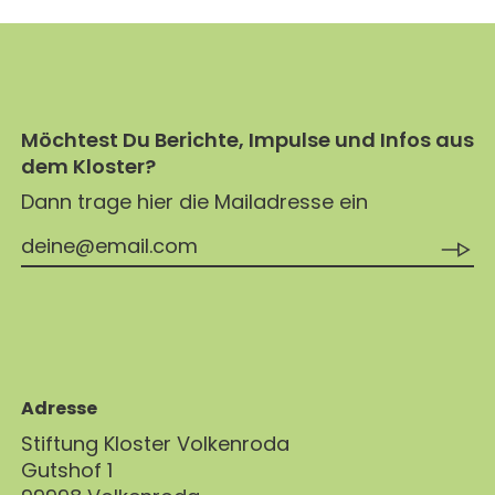
MAGAZIN
GESCHICHTE
BUCHUNG
KONZERTE & MEHR
ERWACHSENENGRUPPEN
PREISE
SEMINARE
UNTERNEHMEN
ALLE
MITHELFEN
UNTERKUNFT & VERPFLEGUNG
FÜHRUNGEN
AKTUELLES
Möchtest Du Berichte, Impulse und Infos aus
ANREISE
dem Kloster?
JETZT SPENDEN
BERICHTE
KONTAKT
Dann trage hier die Mailadresse ein
IMPULSE
PREDIGTEN
Adresse
Stiftung Kloster Volkenroda
Gutshof 1