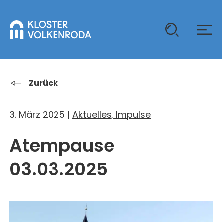
KLOSTER
Zurück
GAST SEIN
3. März 2025 |
Aktuelles, Impulse
ÜBER UNS
Atempause
KOMMUNITÄT
VERANSTALTUNGEN
EINZELGÄSTE
MITLEBEN
03.03.2025
KLOSTER AUF ZEIT
GELÄNDE
ÜBERNACHTEN
KALENDER
KINDER UND FAMILIEN
CHRISTUS-PAVILLON
GEBET & GOTTESDIENST
JUGENDGRUPPEN