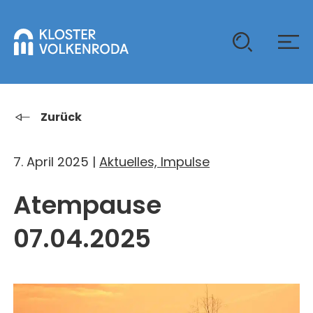
KLOSTER
Zurück
GAST SEIN
7. April 2025 |
Aktuelles, Impulse
ÜBER UNS
Atempause
KOMMUNITÄT
VERANSTALTUNGEN
EINZELGÄSTE
MITLEBEN
07.04.2025
KLOSTER AUF ZEIT
GELÄNDE
ÜBERNACHTEN
KALENDER
KINDER UND FAMILIEN
CHRISTUS-PAVILLON
GEBET & GOTTESDIENST
JUGENDGRUPPEN