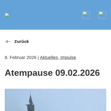
KLOSTER
Zurück
GAST SEIN
8. Februar 2026 |
Aktuelles, Impulse
ÜBER UNS
Atempause 09.02.2026
KOMMUNITÄT
VERANSTALTUNGEN
EINZELGÄSTE
MITLEBEN
KLOSTER AUF ZEIT
GELÄNDE
ÜBERNACHTEN
KALENDER
KINDER UND FAMILIEN
CHRISTUS-PAVILLON
GEBET & GOTTESDIENST
JUGENDGRUPPEN