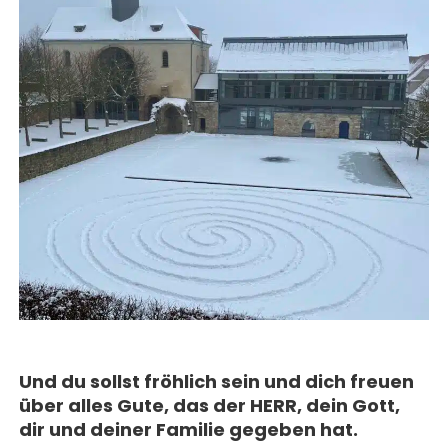
MAGAZIN
GESCHICHTE
BUCHUNG
KONZERTE & MEHR
ERWACHSENENGRUPPEN
PREISE
SEMINARE
UNTERNEHMEN
ALLE
MITHELFEN
UNTERKUNFT & VERPFLEGUNG
FÜHRUNGEN
AKTUELLES
ANREISE
JETZT SPENDEN
BERICHTE
KONTAKT
IMPULSE
PREDIGTEN
Und du sollst fröhlich sein und dich freuen
über alles Gute, das der HERR, dein Gott,
dir und deiner Familie gegeben hat.