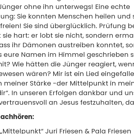
Jünger ohne ihn unterwegs! Eine echte
ung: Sie konnten Menschen heilen und 
eien! Sie sind überglücklich. Prüfung 
sie hart: er lobt sie nicht, sondern ermah
dass ihr Dämonen austreiben konntet, s
s eure Namen im Himmel geschrieben s
t? Wie hätten die Jünger reagiert, wenn
ewesen wären? Mir ist ein Lied eingefalle
in meiner Stärke -der Mittelpunkt in me
dir“. In unseren Erfolgen dankbar und u
vertrauensvoll an Jesus festzuhalten, d
Nachhören:
 „Mittelpunkt“ Juri Friesen & Pala Friesen