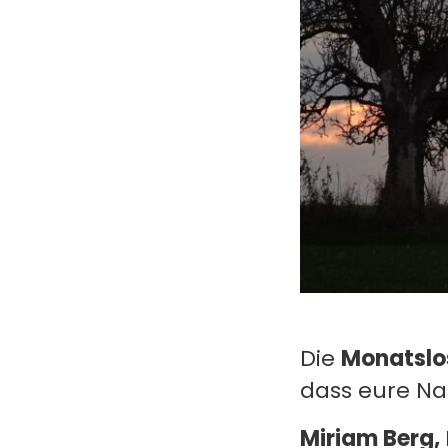
Die
Monatslo
dass eure N
Miriam Berg,