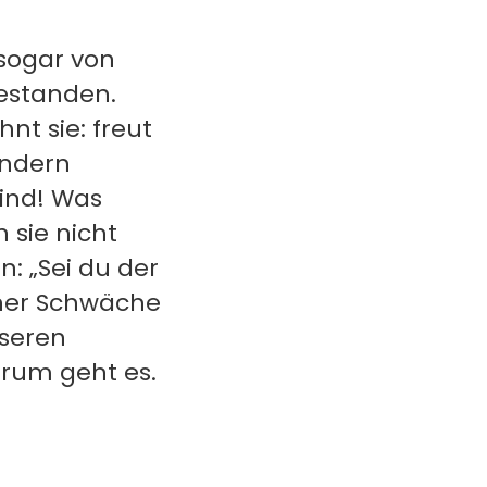
sogar von
bestanden.
nt sie: freut
ondern
ind! Was
 sie nicht
n: „Sei du der
iner Schwäche
nseren
arum geht es.