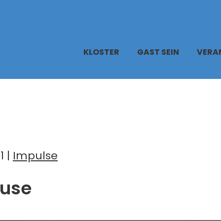
KLOSTER
GAST SEIN
VERA
1 |
Impulse
use