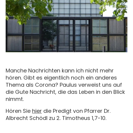
MAGAZIN
GESCHICHTE
BUCHUNG
KONZERTE & MEHR
ERWACHSENENGRUPPEN
PREISE
SEMINARE
UNTERNEHMEN
ALLE
MITHELFEN
UNTERKUNFT & VERPFLEGUNG
FÜHRUNGEN
AKTUELLES
ANREISE
JETZT SPENDEN
BERICHTE
KONTAKT
IMPULSE
Manche Nachrichten kann ich nicht mehr
PREDIGTEN
hören. Gibt es eigentlich noch ein anderes
Thema als Corona? Paulus verweist uns auf
die Gute Nachricht, die das Leben in den Blick
nimmt.
Hören Sie
hier
die Predigt von Pfarrer Dr.
Albrecht Schödl zu 2. Timotheus 1,7-10.