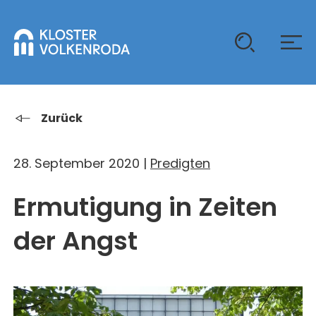
KLOSTER
Zurück
GAST SEIN
28. September 2020 |
Predigten
ÜBER UNS
Ermutigung in Zeiten
KOMMUNITÄT
VERANSTALTUNGEN
EINZELGÄSTE
MITLEBEN
der Angst
KLOSTER AUF ZEIT
GELÄNDE
ÜBERNACHTEN
KALENDER
KINDER UND FAMILIEN
CHRISTUS-PAVILLON
GEBET & GOTTESDIENST
JUGENDGRUPPEN