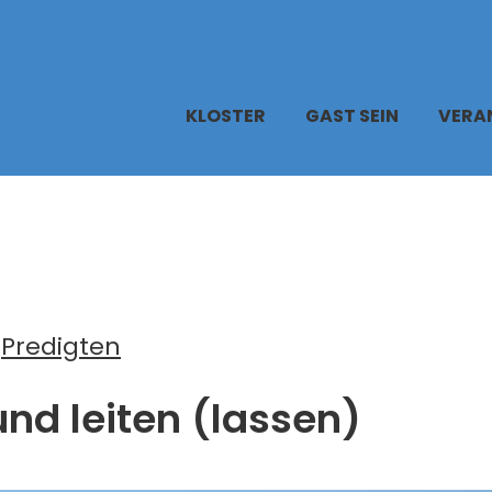
KLOSTER
GAST SEIN
VERA
|
Predigten
nd leiten (lassen)