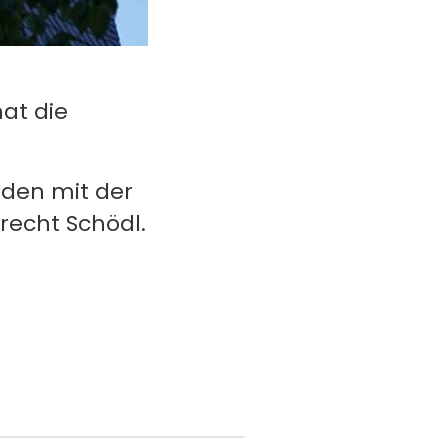
at die
nden mit der
brecht Schödl.