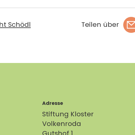
ht Schödl
Teilen über
Adresse
Stiftung Kloster
Volkenroda
Gutshof 1