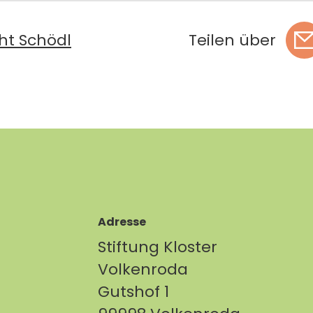
ht Schödl
Teilen über
Adresse
Stiftung Kloster
Volkenroda
Gutshof 1