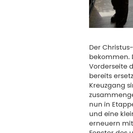
Der Christus
bekommen. D
Vorderseite 
bereits erset
Kreuzgang sin
zusammengeru
nun in Etapp
und eine klei
erneuern mi
Fenster des