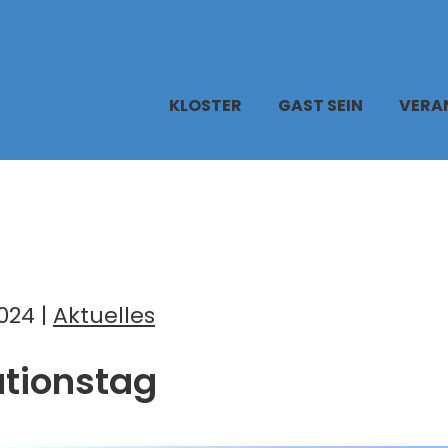
KLOSTER
GAST SEIN
VERA
024 |
Aktuelles
tionstag