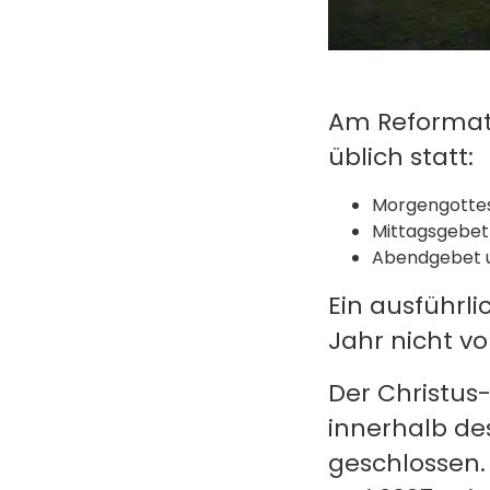
Am Reformati
üblich statt:
Morgengottes
Mittagsgebet
Abendgebet u
Ein ausführli
Jahr nicht v
Der Christus-
innerhalb de
geschlossen.