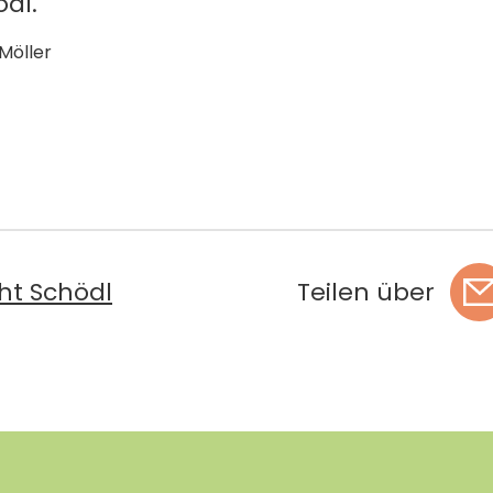
dl.
Möller
ht Schödl
Teilen über