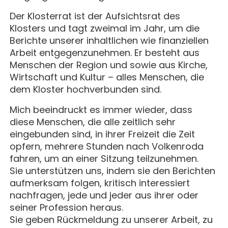
MAGAZIN
GESCHICHTE
BUCHUNG
KONZERTE & MEHR
Der Klosterrat ist der Aufsichtsrat des
ERWACHSENENGRUPPEN
PREISE
Klosters und tagt zweimal im Jahr, um die
SEMINARE
UNTERNEHMEN
Berichte unserer inhaltlichen wie finanziellen
ALLE
MITHELFEN
UNTERKUNFT & VERPFLEGUNG
Arbeit entgegenzunehmen. Er besteht aus
FÜHRUNGEN
AKTUELLES
Menschen der Region und sowie aus Kirche,
ANREISE
Wirtschaft und Kultur – alles Menschen, die
JETZT SPENDEN
BERICHTE
dem Kloster hochverbunden sind.
KONTAKT
IMPULSE
Mich beeindruckt es immer wieder, dass
diese Menschen, die alle zeitlich sehr
PREDIGTEN
eingebunden sind, in ihrer Freizeit die Zeit
opfern, mehrere Stunden nach Volkenroda
fahren, um an einer Sitzung teilzunehmen.
Sie unterstützen uns, indem sie den Berichten
aufmerksam folgen, kritisch interessiert
nachfragen, jede und jeder aus ihrer oder
seiner Profession heraus.
Sie geben Rückmeldung zu unserer Arbeit, zu