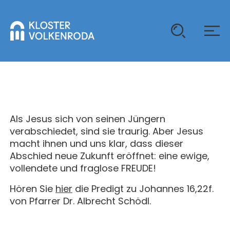
KLOSTER
GAST SEIN
Als Jesus sich von seinen Jüngern
ÜBER UNS
verabschiedet, sind sie traurig. Aber Jesus
macht ihnen und uns klar, dass dieser
KOMMUNITÄT
VERANSTALTUNGEN
Abschied neue Zukunft eröffnet: eine ewige,
EINZELGÄSTE
vollendete und fraglose FREUDE!
MITLEBEN
KLOSTER AUF ZEIT
Hören Sie
hier
die Predigt zu Johannes 16,22f.
GELÄNDE
ÜBERNACHTEN
KALENDER
von Pfarrer Dr. Albrecht Schödl.
KINDER UND FAMILIEN
CHRISTUS-PAVILLON
GEBET & GOTTESDIENST
JUGENDGRUPPEN