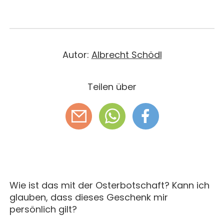
MAGAZIN
GESCHICHTE
BUCHUNG
KONZERTE & MEHR
ERWACHSENENGRUPPEN
PREISE
SEMINARE
UNTERNEHMEN
ALLE
MITHELFEN
UNTERKUNFT & VERPFLEGUNG
FÜHRUNGEN
Autor:
Albrecht Schödl
AKTUELLES
ANREISE
JETZT SPENDEN
BERICHTE
Teilen über
KONTAKT
IMPULSE
PREDIGTEN
Wie ist das mit der Osterbotschaft? Kann ich
glauben, dass dieses Geschenk mir
persönlich gilt?