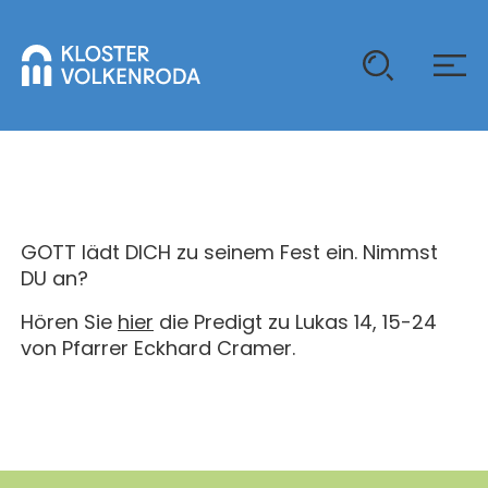
KLOSTER
GAST SEIN
GOTT lädt DICH zu seinem Fest ein. Nimmst
ÜBER UNS
DU an?
KOMMUNITÄT
Hören Sie
hier
die Predigt zu Lukas 14, 15-24
VERANSTALTUNGEN
EINZELGÄSTE
von Pfarrer Eckhard Cramer.
MITLEBEN
KLOSTER AUF ZEIT
GELÄNDE
ÜBERNACHTEN
KALENDER
KINDER UND FAMILIEN
CHRISTUS-PAVILLON
GEBET & GOTTESDIENST
JUGENDGRUPPEN