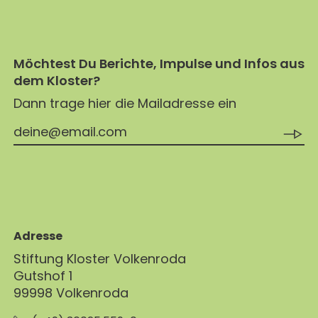
MAGAZIN
GESCHICHTE
BUCHUNG
KONZERTE & MEHR
ERWACHSENENGRUPPEN
PREISE
SEMINARE
UNTERNEHMEN
ALLE
MITHELFEN
Möchtest Du Berichte, Impulse und Infos aus
UNTERKUNFT & VERPFLEGUNG
FÜHRUNGEN
dem Kloster?
AKTUELLES
ANREISE
Dann trage hier die Mailadresse ein
JETZT SPENDEN
BERICHTE
KONTAKT
IMPULSE
PREDIGTEN
Adresse
Stiftung Kloster Volkenroda
Gutshof 1
99998 Volkenroda