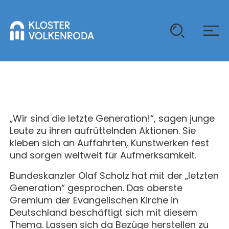
KLOSTER
GAST SEIN
„Wir sind die letzte Generation!“, sagen junge
ÜBER UNS
Leute zu ihren aufrüttelnden Aktionen. Sie
kleben sich an Auffahrten, Kunstwerken fest
KOMMUNITÄT
VERANSTALTUNGEN
und sorgen weltweit für Aufmerksamkeit.
EINZELGÄSTE
MITLEBEN
Bundeskanzler Olaf Scholz hat mit der „letzten
KLOSTER AUF ZEIT
Generation“ gesprochen. Das oberste
GELÄNDE
ÜBERNACHTEN
KALENDER
Gremium der Evangelischen Kirche in
KINDER UND FAMILIEN
CHRISTUS-PAVILLON
Deutschland beschäftigt sich mit diesem
GEBET & GOTTESDIENST
Thema. Lassen sich da Bezüge herstellen zu
JUGENDGRUPPEN