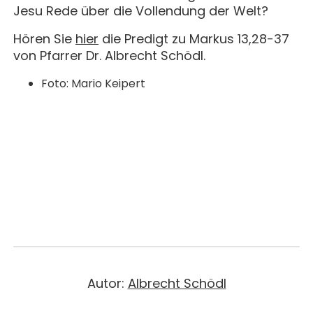
MAGAZIN
GESCHICHTE
BUCHUNG
Jesu Rede über die Vollendung der Welt?
KONZERTE & MEHR
ERWACHSENENGRUPPEN
PREISE
Hören Sie
hier
die Predigt zu Markus 13,28-37
SEMINARE
UNTERNEHMEN
von Pfarrer Dr. Albrecht Schödl.
ALLE
MITHELFEN
UNTERKUNFT & VERPFLEGUNG
FÜHRUNGEN
Foto: Mario Keipert
AKTUELLES
ANREISE
JETZT SPENDEN
BERICHTE
KONTAKT
IMPULSE
PREDIGTEN
Autor:
Albrecht Schödl