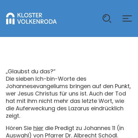
KLOSTER
GAST SEIN
„Glaubst du das?“
ÜBER UNS
Die sieben Ich-bin-Worte des
Johannesevangeliums bringen auf den Punkt,
KOMMUNITÄT
VERANSTALTUNGEN
wer Jesus Christus für uns ist. Auch der Tod
EINZELGÄSTE
hat mit ihm nicht mehr das letzte Wort, wie
MITLEBEN
die Auferweckung des Lazarus eindrücklich
KLOSTER AUF ZEIT
GELÄNDE
ÜBERNACHTEN
zeigt.
KALENDER
KINDER UND FAMILIEN
CHRISTUS-PAVILLON
Hören Sie
hier
die Predigt zu Johannes 11 (in
GEBET & GOTTESDIENST
Auswahl) von Pfarrer Dr. Albrecht Schödl.
JUGENDGRUPPEN