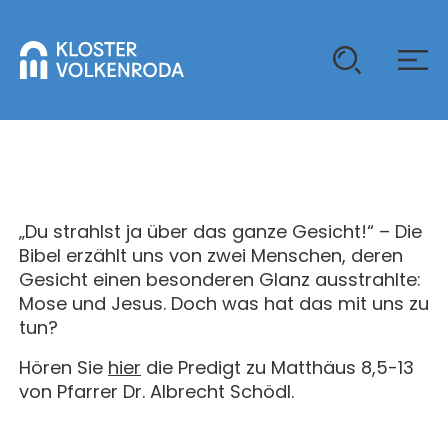
KLOSTER
GAST SEIN
„Du strahlst ja über das ganze Gesicht!“ – Die
ÜBER UNS
Bibel erzählt uns von zwei Menschen, deren
Gesicht einen besonderen Glanz ausstrahlte:
KOMMUNITÄT
VERANSTALTUNGEN
Mose und Jesus. Doch was hat das mit uns zu
EINZELGÄSTE
tun?
MITLEBEN
KLOSTER AUF ZEIT
Hören Sie
hier
die Predigt zu Matthäus 8,5-13
GELÄNDE
ÜBERNACHTEN
KALENDER
von Pfarrer Dr. Albrecht Schödl.
KINDER UND FAMILIEN
CHRISTUS-PAVILLON
GEBET & GOTTESDIENST
JUGENDGRUPPEN