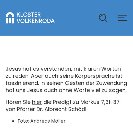
KLOSTER
GAST SEIN
Jesus hat es verstanden, mit klaren Worten
ÜBER UNS
zu reden. Aber auch seine Körpersprache ist
faszinierend. In seinen Gesten der Zuwendung
KOMMUNITÄT
VERANSTALTUNGEN
hat uns Jesus auch ohne Worte viel zu sagen.
EINZELGÄSTE
MITLEBEN
Hören Sie
hier
die Predigt zu Markus 7,31-37
KLOSTER AUF ZEIT
von Pfarrer Dr. Albrecht Schödl.
GELÄNDE
ÜBERNACHTEN
KALENDER
KINDER UND FAMILIEN
Foto: Andreas Möller
CHRISTUS-PAVILLON
GEBET & GOTTESDIENST
JUGENDGRUPPEN