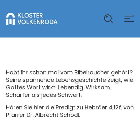
KLOSTER
GAST SEIN
Habt ihr schon mal vom Bibelraucher gehört?
ÜBER UNS
Seine spannende Lebensgeschichte zeigt, wie
Gottes Wort wirkt: Lebendig. Wirksam.
KOMMUNITÄT
VERANSTALTUNGEN
Schärfer als jedes Schwert.
EINZELGÄSTE
MITLEBEN
Hören Sie
hier
die Predigt zu Hebräer 4,12f. von
KLOSTER AUF ZEIT
Pfarrer Dr. Albrecht Schödl.
GELÄNDE
ÜBERNACHTEN
KALENDER
KINDER UND FAMILIEN
CHRISTUS-PAVILLON
GEBET & GOTTESDIENST
JUGENDGRUPPEN