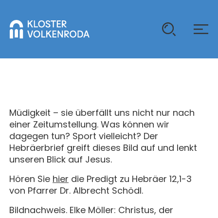
KLOSTER
GAST SEIN
Müdigkeit – sie überfällt uns nicht nur nach
ÜBER UNS
einer Zeitumstellung. Was können wir
dagegen tun? Sport vielleicht? Der
KOMMUNITÄT
VERANSTALTUNGEN
Hebräerbrief greift dieses Bild auf und lenkt
EINZELGÄSTE
unseren Blick auf Jesus.
MITLEBEN
KLOSTER AUF ZEIT
Hören Sie
hier
die Predigt zu Hebräer 12,1-3
GELÄNDE
ÜBERNACHTEN
KALENDER
von Pfarrer Dr. Albrecht Schödl.
KINDER UND FAMILIEN
CHRISTUS-PAVILLON
GEBET & GOTTESDIENST
Bildnachweis. Elke Möller: Christus, der
JUGENDGRUPPEN