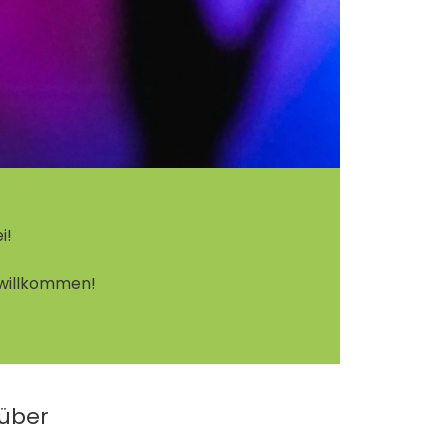
i!
 willkommen!
 über