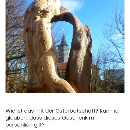
MAGAZIN
GESCHICHTE
BUCHUNG
KONZERTE & MEHR
ERWACHSENENGRUPPEN
PREISE
SEMINARE
UNTERNEHMEN
ALLE
MITHELFEN
UNTERKUNFT & VERPFLEGUNG
FÜHRUNGEN
AKTUELLES
ANREISE
JETZT SPENDEN
BERICHTE
KONTAKT
IMPULSE
PREDIGTEN
Wie ist das mit der Osterbotschaft? Kann ich
glauben, dass dieses Geschenk mir
persönlich gilt?