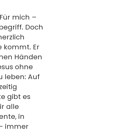
 Für mich –
begriff. Doch
erzlich
e kommt. Er
einen Händen
Jesus ohne
u leben: Auf
eitig
e gibt es
r alle
ente, in
 – immer