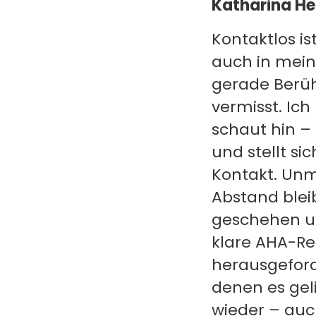
Katharina H
Kontaktlos is
auch in meine
gerade Berüh
vermisst. Ic
schaut hin –
und stellt s
Kontakt. Unmö
Abstand bleib
geschehen und
klare AHA-Reg
herausgeforde
denen es gel
wieder – auc