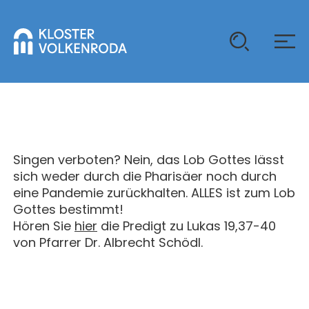
KLOSTER
GAST SEIN
Singen verboten? Nein, das Lob Gottes lässt
ÜBER UNS
sich weder durch die Pharisäer noch durch
eine Pandemie zurückhalten. ALLES ist zum Lob
KOMMUNITÄT
VERANSTALTUNGEN
Gottes bestimmt!
EINZELGÄSTE
Hören Sie
MITLEBEN
hier
die Predigt zu Lukas 19,37-40
von Pfarrer Dr. Albrecht Schödl.
KLOSTER AUF ZEIT
GELÄNDE
ÜBERNACHTEN
KALENDER
KINDER UND FAMILIEN
CHRISTUS-PAVILLON
GEBET & GOTTESDIENST
JUGENDGRUPPEN