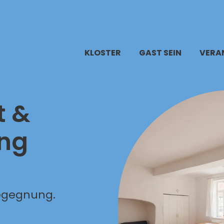
KLOSTER
GAST SEIN
VERA
t &
ung
egegnung.