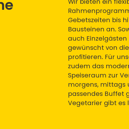
me
Wir bieten ein flexi
Rahmenprogramm 
Gebetszeiten bis hi
Bausteinen an. So
auch Einzelgästen 
gewünscht von die
profitieren. Für un
zudem das modern
Speiseraum zur Ve
morgens, mittags 
passendes Buffet g
Vegetarier gibt es 