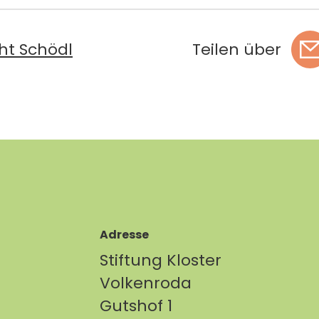
ht Schödl
Teilen über
Adresse
Stiftung Kloster
Volkenroda
Gutshof 1