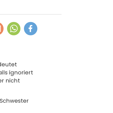
deutet
s ignoriert
r nicht
n Schwester