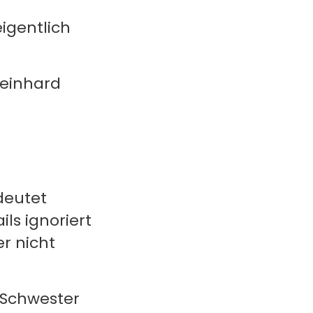
eigentlich
Reinhard
deutet
s ignoriert
r nicht
n Schwester