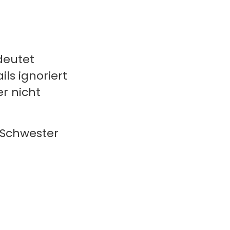
deutet
s ignoriert
r nicht
n Schwester