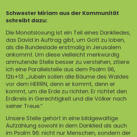
MAGAZIN
GESCHICHTE
BUCHUNG
KONZERTE & MEHR
ERWACHSENENGRUPPEN
Schwester Miriam aus der Kommunität
PREISE
SEMINARE
schreibt dazu:
UNTERNEHMEN
ALLE
MITHELFEN
UNTERKUNFT & VERPFLEGUNG
Die Monatslosung ist ein Teil eines Dankliedes,
FÜHRUNGEN
AKTUELLES
das David in Auftrag gibt, um Gott zu loben,
ANREISE
als die Bundeslade erstmalig in Jerusalem
JETZT SPENDEN
BERICHTE
ankommt. Um diese vielleicht merkwürdig
KONTAKT
anmutende Stelle besser zu verstehen, zitiere
IMPULSE
ich eine Parallelstelle aus dem Psalm 96,
12b+13: „Jubeln sollen alle Bäume des Waldes
PREDIGTEN
vor dem HERRN, denn er kommt, denn er
kommt, um die Erde zu richten. Er richtet den
Erdkreis in Gerechtigkeit und die Völker nach
seiner Treue.“
Unsere Stelle gehört in eine bildgewaltige
Aufzählung sowohl in dem Danklied als auch
im Psalm 96: nicht nur Menschen, sondern der