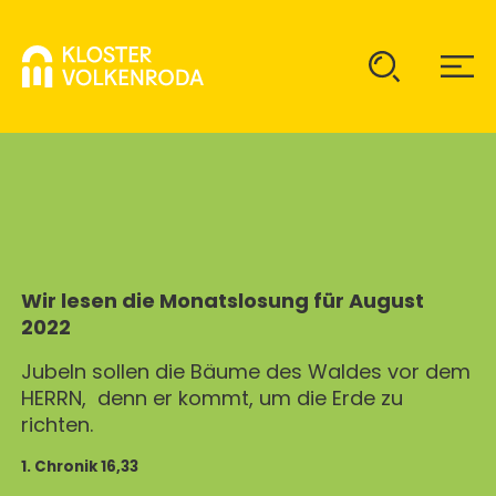
KLOSTER
GAST SEIN
ÜBER UNS
Wir lesen die Monatslosung für August
KOMMUNITÄT
2022
VERANSTALTUNGEN
EINZELGÄSTE
MITLEBEN
Jubeln sollen die Bäume des Waldes vor dem
KLOSTER AUF ZEIT
HERRN, denn er kommt, um die Erde zu
GELÄNDE
ÜBERNACHTEN
richten.
KALENDER
KINDER UND FAMILIEN
CHRISTUS-PAVILLON
1. Chronik 16,33
GEBET & GOTTESDIENST
JUGENDGRUPPEN