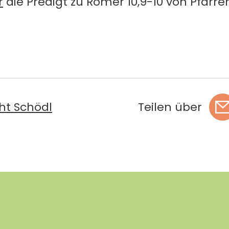
r
die Predigt zu Römer 10,9-10 von Pfarrer
ht Schödl
Teilen über