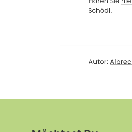
Hören Sie
hie
Schödl.
Autor:
Albrec