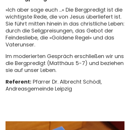
MAGAZIN
GESCHICHTE
BUCHUNG
KONZERTE & MEHR
»Ich aber sage euch …« Die Bergpredigt ist die
ERWACHSENENGRUPPEN
PREISE
wichtigste Rede, die von Jesus überliefert ist.
SEMINARE
UNTERNEHMEN
Sie führt mitten hinein in das christliche Leben:
ALLE
MITHELFEN
UNTERKUNFT & VERPFLEGUNG
durch die Seligpreisungen, das Gebot der
FÜHRUNGEN
AKTUELLES
Feindesliebe, die »Goldene Regel« und das
ANREISE
Vaterunser.
JETZT SPENDEN
BERICHTE
KONTAKT
Im moderierten Gespräch erschließen wir uns
IMPULSE
die Bergpredigt (Matthäus 5-7) und beziehen
sie auf unser Leben.
KLOSTER
PREDIGTEN
Referent:
Pfarrer Dr. Albrecht Schödl,
Andreasgemeinde Leipzig
GAST SEIN
ÜBER UNS
KOMMUNITÄT
VERANSTALTUNGEN
EINZELGÄSTE
MITLEBEN
KLOSTER AUF ZEIT