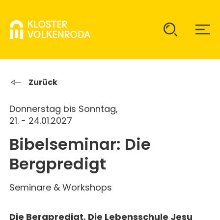
KLOSTER
Zurück
Donnerstag bis Sonntag,
GAST SEIN
ÜBER UNS
21. - 24.01.2027
Bibelseminar: Die
KOMMUNITÄT
VERANSTALTUNGEN
EINZELGÄSTE
Bergpredigt
MITLEBEN
KLOSTER AUF ZEIT
GELÄNDE
ÜBERNACHTEN
Seminare & Workshops
KALENDER
KINDER UND FAMILIEN
CHRISTUS-PAVILLON
GEBET & GOTTESDIENST
Die Bergpredigt. Die Lebensschule Jesu
JUGENDGRUPPEN