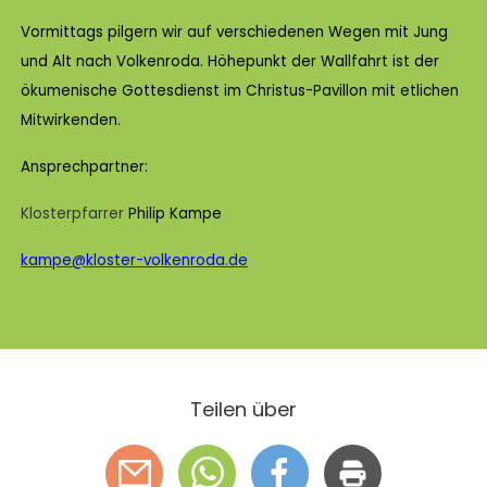
KLOSTER
Vormittags pilgern wir auf verschiedenen Wegen mit Jung
und Alt nach Volkenroda. Höhepunkt der Wallfahrt ist der
ökumenische Gottesdienst im Christus-Pavillon mit etlichen
GAST SEIN
Mitwirkenden.
ÜBER UNS
Ansprechpartner:
KOMMUNITÄT
VERANSTALTUNGEN
EINZELGÄSTE
Klosterpfarrer
MITLEBEN
Philip Kampe
KLOSTER AUF ZEIT
GELÄNDE
kampe@kloster-volkenroda.de
ÜBERNACHTEN
KALENDER
KINDER UND FAMILIEN
CHRISTUS-PAVILLON
GEBET & GOTTESDIENST
JUGENDGRUPPEN
MAGAZIN
GESCHICHTE
BUCHUNG
KONZERTE & MEHR
ERWACHSENENGRUPPEN
PREISE
Teilen über
SEMINARE
UNTERNEHMEN
ALLE
MITHELFEN
UNTERKUNFT & VERPFLEGUNG
FÜHRUNGEN
AKTUELLES