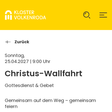
KLOSTER
Zurück
Sonntag,
GAST SEIN
ÜBER UNS
25.04.2027 | 9:00 Uhr
Christus-Wallfahrt
KOMMUNITÄT
VERANSTALTUNGEN
EINZELGÄSTE
MITLEBEN
Gottesdienst & Gebet
KLOSTER AUF ZEIT
GELÄNDE
ÜBERNACHTEN
KALENDER
KINDER UND FAMILIEN
Gemeinsam auf dem Weg – gemeinsam
CHRISTUS-PAVILLON
feiern
GEBET & GOTTESDIENST
JUGENDGRUPPEN