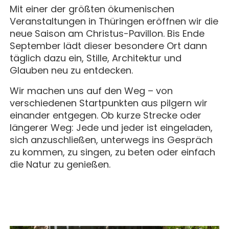
MAGAZIN
GESCHICHTE
BUCHUNG
Mit einer der größten ökumenischen
KONZERTE & MEHR
ERWACHSENENGRUPPEN
Veranstaltungen in Thüringen eröffnen wir die
PREISE
neue Saison am Christus-Pavillon. Bis Ende
SEMINARE
UNTERNEHMEN
ALLE
MITHELFEN
September lädt dieser besondere Ort dann
UNTERKUNFT & VERPFLEGUNG
FÜHRUNGEN
täglich dazu ein, Stille, Architektur und
AKTUELLES
Glauben neu zu entdecken.
ANREISE
JETZT SPENDEN
BERICHTE
Wir machen uns auf den Weg – von
KONTAKT
verschiedenen Startpunkten aus pilgern wir
IMPULSE
einander entgegen. Ob kurze Strecke oder
KLOSTER
längerer Weg: Jede und jeder ist eingeladen,
PREDIGTEN
sich anzuschließen, unterwegs ins Gespräch
zu kommen, zu singen, zu beten oder einfach
GAST SEIN
die Natur zu genießen.
ÜBER UNS
KOMMUNITÄT
VERANSTALTUNGEN
EINZELGÄSTE
MITLEBEN
KLOSTER AUF ZEIT