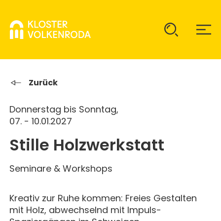
KLOSTER
Zurück
Donnerstag bis Sonntag,
GAST SEIN
ÜBER UNS
07. - 10.01.2027
Stille Holzwerkstatt
KOMMUNITÄT
VERANSTALTUNGEN
EINZELGÄSTE
MITLEBEN
Seminare & Workshops
KLOSTER AUF ZEIT
GELÄNDE
ÜBERNACHTEN
KALENDER
KINDER UND FAMILIEN
Kreativ zur Ruhe kommen: Freies Gestalten
CHRISTUS-PAVILLON
mit Holz, abwechselnd mit Impuls-
GEBET & GOTTESDIENST
JUGENDGRUPPEN