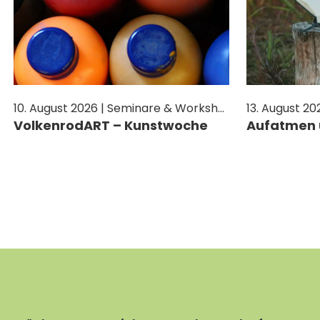
ANREISE
JETZT SPENDEN
BERICHTE
KONTAKT
IMPULSE
MITHELFEN
PREDIGTEN
10. August 2026 | Seminare & Workshops
JETZT SPENDEN
VolkenrodART – Kunstwoche
Aufatmen 
MITHELFEN
JETZT SPENDEN
MITHELFEN