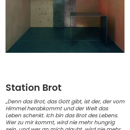
MAGAZIN
GESCHICHTE
BUCHUNG
KONZERTE & MEHR
ERWACHSENENGRUPPEN
PREISE
SEMINARE
UNTERNEHMEN
ALLE
MITHELFEN
UNTERKUNFT & VERPFLEGUNG
FÜHRUNGEN
AKTUELLES
ANREISE
JETZT SPENDEN
BERICHTE
KONTAKT
IMPULSE
PREDIGTEN
Station Brot
„Denn das Brot, das Gott gibt, ist der, der vom
Himmel herabkommt und der Welt das
Leben schenkt. Ich bin das Brot des Lebens.
Wer zu mir kommt, wird nie mehr hungrig
sein, und wer an mich glaubt, wird nie mehr