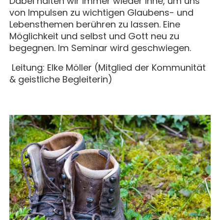
MAGAZIN
Dabei halten wir immer wieder inne, um uns
GESCHICHTE
BUCHUNG
KONZERTE & MEHR
von Impulsen zu wichtigen Glaubens- und
ERWACHSENENGRUPPEN
Lebensthemen berühren zu lassen. Eine
PREISE
SEMINARE
Möglichkeit und selbst und Gott neu zu
UNTERNEHMEN
ALLE
MITHELFEN
UNTERKUNFT & VERPFLEGUNG
begegnen. Im Seminar wird geschwiegen.
FÜHRUNGEN
AKTUELLES
Leitung: Elke Möller (Mitglied der Kommunität
ANREISE
JETZT SPENDEN
& geistliche Begleiterin)
BERICHTE
KONTAKT
IMPULSE
KLOSTER
PREDIGTEN
GAST SEIN
ÜBER UNS
KOMMUNITÄT
VERANSTALTUNGEN
EINZELGÄSTE
MITLEBEN
KLOSTER AUF ZEIT