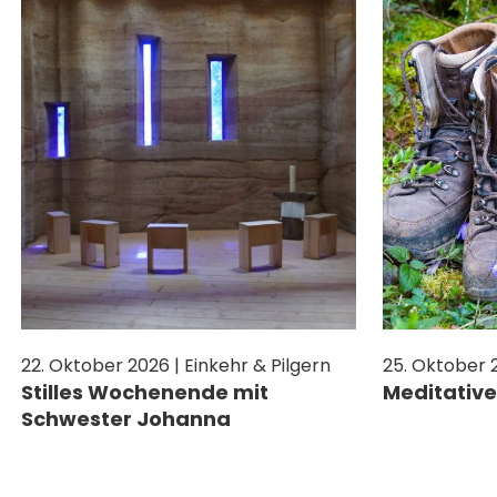
ANREISE
JETZT SPENDEN
BERICHTE
KONTAKT
IMPULSE
MITHELFEN
PREDIGTEN
JETZT SPENDEN
MITHELFEN
JETZT SPENDEN
22. Oktober 2026 | Einkehr & Pilgern
25. Oktober 2
Stilles Wochenende mit
Meditativ
Schwester Johanna
MITHELFEN