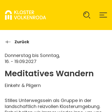
KLOSTER
Zurück
Donnerstag bis Sonntag,
GAST SEIN
ÜBER UNS
16. - 19.09.2027
Meditatives Wandern
KOMMUNITÄT
VERANSTALTUNGEN
EINZELGÄSTE
MITLEBEN
Einkehr & Pilgern
KLOSTER AUF ZEIT
GELÄNDE
ÜBERNACHTEN
KALENDER
KINDER UND FAMILIEN
Stilles Unterwegssein als Gruppe in der
CHRISTUS-PAVILLON
landschaftlich reizvollen Klosterumgebung.
GEBET & GOTTESDIENST
JUGENDGRUPPEN